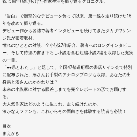
祝15周年! 駆け抜けた作家生活を振り返るクロニクル。
『告白』で衝撃的なデビューを飾って以来、第一線を走り続けた15
年を改めて振り返る。
デビュー作から各誌で著者インタビューを続けてきたタカザワケン
ジ氏が密着取材。
憧れのひととの対談、全小説27作紹介、著者へのロングインタビュ
ー、そして待望の書き下ろし小説を含む短編小説2編を収録した充実
の一冊。
「●●県とわたし」と題して、全国47都道府県の書店サイン会で特別
に配布された、湊さんお手製のアナログブログも収録。あなたの出
身県と湊さんのかかわりは？
未来の小説家に対する眼差しまでを完全レポートの形でお届けす
る。
大人気作家はどのように生まれ、走り続けたのか。
湊かなえファンも、これからその面白さを体験する読者も必読！
目次
まえがき