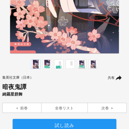
集英社文庫（日本）
共有
暗夜鬼譚
綺羅星群舞
前巻
全巻リスト
次巻
試し読み