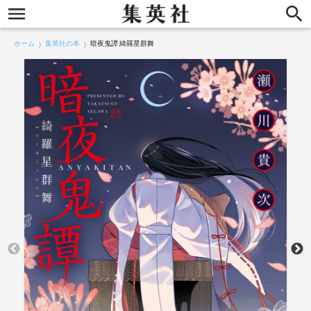
ホーム
集英社の本
暗夜鬼譚 綺羅星群舞