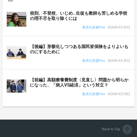
校則、不登校、いじめ…生徒も教師も苦しめる学校
の理不尽を取り除くには
集英社新書Plus
2026年4月29日
【後編】形骸化しつつある国民皆保険をよりよいも
のにするために
集英社新書Plus
2026年4月29日
【前編】高額療養費制度〈見直し〉問題から明らか
になった、「病人VS経済」という対立？
集英社新書Plus
2026年4月28日
arrow_upward
Back to Top