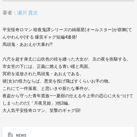
著者：
瀬川 貴次
平安怪奇ロマン 暗夜鬼譚シリーズの綺羅星(オールスター)が群舞(て
んやわんや)する 爆笑ギャグ短編4連発!
馬頭鬼・あおえが大暴れ!?
六尺を超す身丈に山吹色の袿を纏った大女が、京の夜を疾駆する。
市女笠の下には、正義に燃える青い瞳と馬面。
冥府を追放された馬頭鬼・あおえである。
彼(女)の怪力ならば、悪党を投げ飛ばすくらいお手の物。
これにて一件落着、と思いきや新たな事件が。
夜盗から守った青年貴族――夏樹の仕える今上帝の恋心に火をつけて
しまったのだ(「月夜見姫」)他3編。
大人気平安怪奇ロマン、笑撃のギャグ回!
NEWS