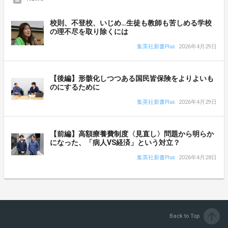
校則、不登校、いじめ…生徒も教師も苦しめる学校
の理不尽を取り除くには
集英社新書Plus
2026年4月29日
【後編】形骸化しつつある国民皆保険をよりよいも
のにするために
集英社新書Plus
2026年4月29日
【前編】高額療養費制度〈見直し〉問題から明らか
になった、「病人VS経済」という対立？
集英社新書Plus
2026年4月28日
arrow_upward
Back to Top