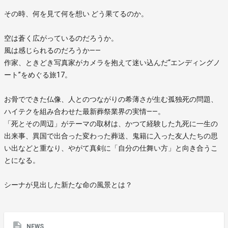
その時、何を見て何を想い どう果てるのか。
空は蒼く広がっているのだろうか。
風は感じられるのだろうか――
作家、ときどき写真家がカメラを抱えて迷い込んだ“エンディングノ
ート”をめぐる旅17。
お骨でできた仏像、人とのつながりの希薄さが生む孤独死の問題、
ハイテクを組み合わせた最新葬祭業界の実情――。
「死とその周辺」がテーマの取材は、かつて経験した九死に一生の
出来事、異国で出合った変わった葬送、鬼籍に入った友人たちの思
い出などと重なり、やがて真剣に「自分の仕舞い方」と向き合うこ
とになる。
シーナが見出した新たな命の風景とは？
NEWS