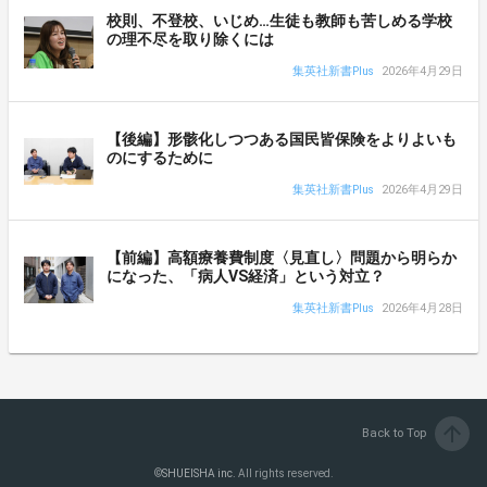
校則、不登校、いじめ…生徒も教師も苦しめる学校
の理不尽を取り除くには
集英社新書Plus
2026年4月29日
【後編】形骸化しつつある国民皆保険をよりよいも
のにするために
集英社新書Plus
2026年4月29日
【前編】高額療養費制度〈見直し〉問題から明らか
になった、「病人VS経済」という対立？
集英社新書Plus
2026年4月28日
arrow_upward
Back to Top
©
SHUEISHA inc.
All rights reserved.