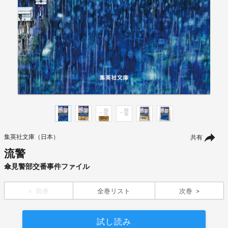
集英社文庫（日本）
共有
流警
傘見警部交番事件ファイル
前巻
全巻リスト
次巻
試し読み