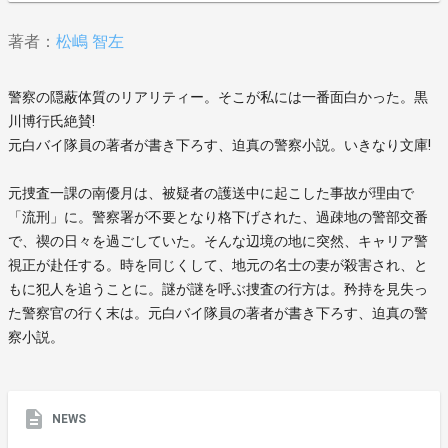
著者：
松嶋 智左
警察の隠蔽体質のリアリティー。そこが私には一番面白かった。黒
川博行氏絶賛!
元白バイ隊員の著者が書き下ろす、迫真の警察小説。いきなり文庫!
元捜査一課の南優月は、被疑者の護送中に起こした事故が理由で
「流刑」に。警察署が不要となり格下げされた、過疎地の警部交番
で、禊の日々を過ごしていた。そんな辺境の地に突然、キャリア警
視正が赴任する。時を同じくして、地元の名士の妻が殺害され、と
もに犯人を追うことに。謎が謎を呼ぶ捜査の行方は。矜持を見失っ
た警察官の行く末は。元白バイ隊員の著者が書き下ろす、迫真の警
察小説。
NEWS