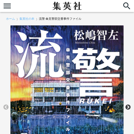
ホーム
集英社の本
流警 傘見警部交番事件ファイル