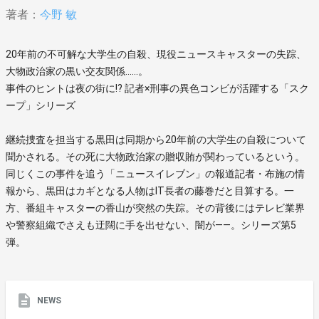
著者：
今野 敏
20年前の不可解な大学生の自殺、現役ニュースキャスターの失踪、
大物政治家の黒い交友関係……。
事件のヒントは夜の街に!? 記者×刑事の異色コンビが活躍する「スク
ープ」シリーズ
継続捜査を担当する黒田は同期から20年前の大学生の自殺について
聞かされる。その死に大物政治家の贈収賄が関わっているという。
同じくこの事件を追う「ニュースイレブン」の報道記者・布施の情
報から、黒田はカギとなる人物はIT長者の藤巻だと目算する。一
方、番組キャスターの香山が突然の失踪。その背後にはテレビ業界
や警察組織でさえも迂闊に手を出せない、闇が――。シリーズ第5
弾。
NEWS