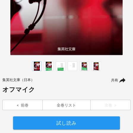
集英社文庫（日本）
共有
オフマイク
前巻
全巻リスト
次巻
試し読み