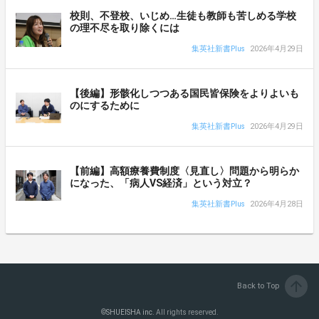
校則、不登校、いじめ…生徒も教師も苦しめる学校
の理不尽を取り除くには
集英社新書Plus
2026年4月29日
【後編】形骸化しつつある国民皆保険をよりよいも
のにするために
集英社新書Plus
2026年4月29日
【前編】高額療養費制度〈見直し〉問題から明らか
になった、「病人VS経済」という対立？
集英社新書Plus
2026年4月28日
arrow_upward
Back to Top
©
SHUEISHA inc.
All rights reserved.