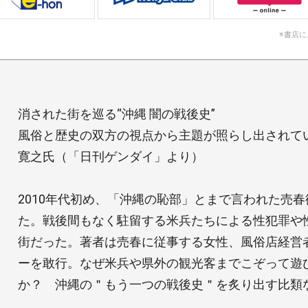
※書店
消された街を巡る“沖縄 闇の戦後史”
風俗と歴史の双方の視点から主題が照らし出されて
寛之氏（「日刊ゲンダイ」より）
2010年代初め、「沖縄の恥部」とまで言われた売
た。戦後間もなく駐留する米兵たちによる性犯罪や
街だった。著者は売春に従事する女性、風俗店経営
ーを敢行。なぜ米兵や県外の観光客までこぞって遊
か？ 沖縄の＂もう一つの戦後史＂を炙り出す比類