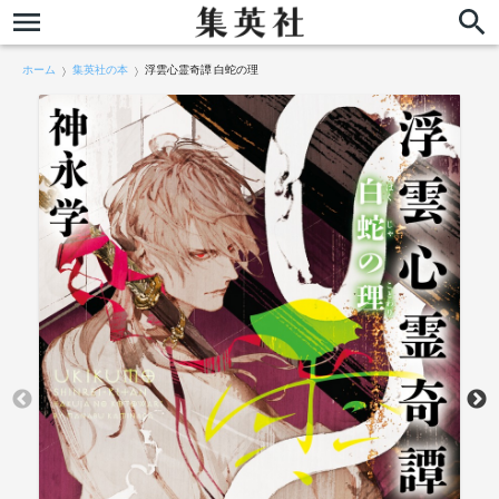
ホーム
集英社の本
浮雲心霊奇譚 白蛇の理