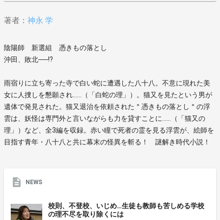
著者：
神永 学
陰陽師 新選組 憑きもの落とし
沖田、敗北──!?
雨宿りに立ち寄った寺で白い蛇に遭遇した八十八。不意に現れた美
女に人捜しを懇願され……（「白蛇の理」）。猫又を見たという男が
遺体で発見された。猫又退治を依頼された＂憑きもの落とし＂の浮
雲は、妖怪は専門外と言いながらも力を貸すことに……（「猫又の
理」）など、全3編を収録。赤い瞳で死者の霊を見る浮雲が、絵師を
目指す青年・八十八と共に幕末の怪異を斬る！ 謎解き時代小説！
NEWS
校則、不登校、いじめ…生徒も教師も苦しめる学校
の理不尽を取り除くには