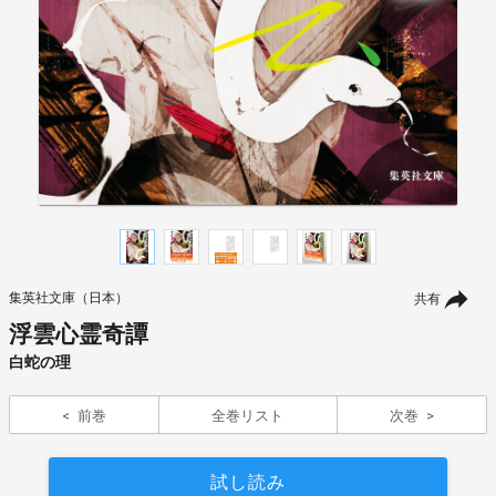
集英社文庫（日本）
共有
浮雲心霊奇譚
白蛇の理
前巻
全巻リスト
次巻
試し読み