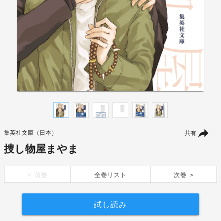
集英社文庫（日本）
共有
捜し物屋まやま
前巻
全巻リスト
次巻
試し読み