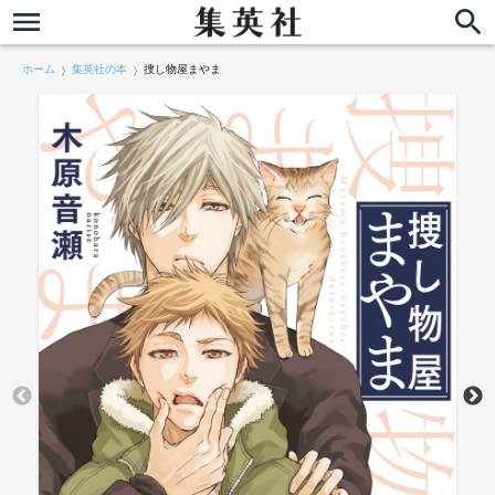
ホーム
集英社の本
捜し物屋まやま