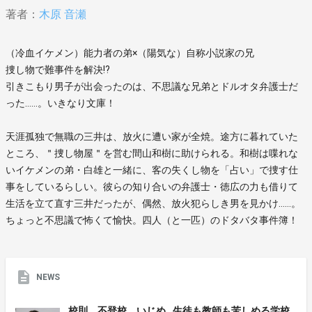
著者：
木原 音瀬
（冷血イケメン）能力者の弟×（陽気な）自称小説家の兄
捜し物で難事件を解決!?
引きこもり男子が出会ったのは、不思議な兄弟とドルオタ弁護士だ
った……。いきなり文庫！
天涯孤独で無職の三井は、放火に遭い家が全焼。途方に暮れていた
ところ、＂捜し物屋＂を営む間山和樹に助けられる。和樹は喋れな
いイケメンの弟・白雄と一緒に、客の失くし物を「占い」で捜す仕
事をしているらしい。彼らの知り合いの弁護士・徳広の力も借りて
生活を立て直す三井だったが、偶然、放火犯らしき男を見かけ……。
ちょっと不思議で怖くて愉快。四人（と一匹）のドタバタ事件簿！
NEWS
校則、不登校、いじめ…生徒も教師も苦しめる学校