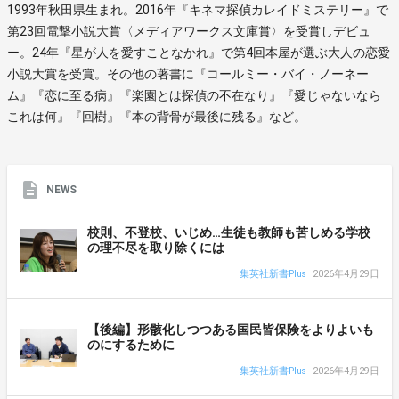
1993年秋田県生まれ。2016年『キネマ探偵カレイドミステリー』で
第23回電撃小説大賞〈メディアワークス文庫賞〉を受賞しデビュ
ー。24年『星が人を愛すことなかれ』で第4回本屋が選ぶ大人の恋愛
小説大賞を受賞。その他の著書に『コールミー・バイ・ノーネー
ム』『恋に至る病』『楽園とは探偵の不在なり』『愛じゃないなら
これは何』『回樹』『本の背骨が最後に残る』など。
NEWS
校則、不登校、いじめ…生徒も教師も苦しめる学校
の理不尽を取り除くには
集英社新書Plus
2026年4月29日
【後編】形骸化しつつある国民皆保険をよりよいも
のにするために
集英社新書Plus
2026年4月29日