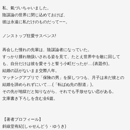
私、氣づいちゃいました。
陰謀論の世界に閉じ込めておけば、
彼は永遠に私だけのものだって――。
ノンストップ狂愛サスペンス!
再会した憧れの先輩は、陰謀論者になっていた。
すっかり腫れ物扱いされる姿を見て、たとえ世界中を敵に回して
も、自分だけは彼を愛そうと誓う小町だったが……(表題作)。
結婚の話がないまま交際八年。
マッチングアプリで「保険の男」を探しつつも、月子は未だ彼との
結婚を諦められずにいて……(「転ばぬ先の獣道」)。
その先が地獄だと知りながら、それでも手放せない恋がある。
文庫書き下ろしを含む全6篇。
【著者プロフィール】
斜線堂有紀(しゃせんどう・ゆうき)