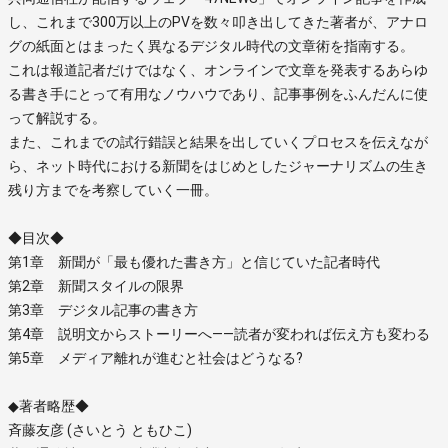
し、これまで300万以上のPVを数々叩き出してきた著者が、アナロ
グの紙面とはまったく異なるデジタル時代の文章術を指南する。
これは報道記者だけではなく、オンラインで文章を発表するあらゆ
る書き手にとって有用なノウハウであり、記事事例をふんだんに使
って解説する。
また、これまでの試行錯誤と結果を出していくプロセスを伝えなが
ら、ネット時代における新聞をはじめとしたジャーナリズムの生き
残り方までを考察していく一冊。
◆目次◆
第1章 新聞が「最も優れた書き方」と信じていた記者時代
第2章 新聞スタイルの限界
第3章 デジタル記事の書き方
第4章 説明文からストーリーへ――読者が変われば伝え方も変わる
第5章 メディア離れが進むと社会はどうなる?
◆著者略歴◆
斉藤友彦 (さいとう ともひこ)