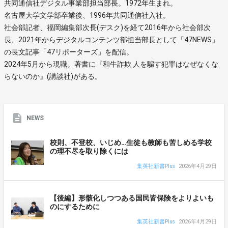
共同通信社デジタル事業部担当部長。1972年生まれ。
名古屋大学文学部卒業後、1996年共同通信社入社。
社会部記者、福岡編集部次長(デスク)を経て2016年から社会部次
長、2021年からデジタルコンテンツ部担当部長として「47NEWS」
の長文記事「47リポーターズ」を配信。
2024年5月から現職。著書に『和牛詐欺 人を騙す犯罪はなぜなくな
らないのか』(講談社)がある。
NEWS
校則、不登校、いじめ…生徒も教師も苦しめる学校
の理不尽を取り除くには
集英社新書Plus
2026年4月29日
【後編】形骸化しつつある国民皆保険をよりよいも
のにするために
集英社新書Plus
2026年4月29日