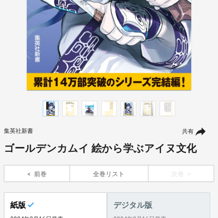
集英社新書
共有
ゴールデンカムイ 絵から学ぶアイヌ文化
前巻
全巻リスト
次巻
紙版
デジタル版