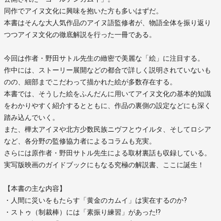
同作でアイヌ文化に興味を抱いた方も多いはずだ。
本書はそんな大人気作品のアイヌ語監修者が、物語全体を振り返り
つつアイヌ文化の徹底解説を行った一冊である。
今回は作者・野田サトル先生の緻密で美麗な「絵」に注目する。
作中には、ストーリー展開などの都合で詳しく説明されていないも
のの、細部までこだわって描かれた絵が多数存在する。
本書では、そうした絵をふんだんに用いてアイヌ文化の基本的知識
をわかりやすく紹介するとともに、作品の裏側の設定などにも深く
踏み込んでいく。
また、樺太アイヌや北方少数民族ニヴフとウイルタ、そしてロシア
など、各分野の監修協力者によるコラムも充実。
さらには原作者・野田サトル先生による取材裏話も収録している。
実写版映画のガイドブックにもなる究極の解説書、ここに誕生！
【本書の主な内容】
・人間に災いをもたらす「黄金のカムイ」は実在するのか?
・ストゥ（制裁棒）には「素振り練習」があった!?