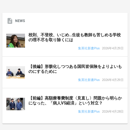
NEWS
校則、不登校、いじめ…生徒も教師も苦しめる学校
の理不尽を取り除くには
集英社新書Plus
2026年4月29日
【後編】形骸化しつつある国民皆保険をよりよいも
のにするために
集英社新書Plus
2026年4月29日
【前編】高額療養費制度〈見直し〉問題から明らか
になった、「病人VS経済」という対立？
集英社新書Plus
2026年4月28日