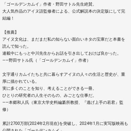
「ゴールデンカムイ」作者・野田サトル先生絶賛。
大人気作品のアイヌ語監修者による、公式解説本の決定版にして完
結編！
【推薦】
アイヌ文化は、まだまだ私の知らない面白いネタの宝庫だと本書を
読んで知った。
連載中にもっと中川先生からお話を引き出しておけば良かった。
――野田サトル氏（「ゴールデンカムイ」作者）
文字通りカムイたちと共に暮らすアイヌの人々の生活と歴史が、重
厚に描かれている。
実に多くのことを知り、考えることができる一冊。
ひとりの研究者の人生そのもの、みごとな仕事だ。
――本郷和人氏（東京大学史料編纂所教授、『逃げ上手の若君』監
修）
累計2700万部(2024年2月現在)を突破し、2024年1月に実写版映画も
公開された「ゴールデンカムイ」。