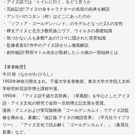
・アイヌ語では「トイレに行く」をどう言うか
・完結記念! アイヌの全キャラクターの名前の由来を解説
・アシリパのコタン（村）はどこにあったのか
・「ソフィア・ゴールデンハンド」のモデルとなった2人の女性
・樺太アイヌと北方少数民族ニヴフ、ウイルタの基礎知識
・気づかない人も多数!? あの1コマに隠された背景知識
・監修者直伝! 作中のアイヌ語せりふ徹底解説
・創作秘話! 野田サトル先生が取材したシカ猟の一部始終とは
【著者略歴】
中川 裕（なかがわ ひろし）
1955年神奈川県生まれ。千葉大学名誉教授。東京大学大学院人文科
学研究科言語学博士課程中退。
1995年、『アイヌ語千歳方言辞典』（草風館）を中心としたアイヌ
語・アイヌ文化の研究で金田一京助博士記念賞を受賞。
漫画・アニメおよび実写版映画「ゴールデンカムイ」でアイヌ語監
修を務める。著書に『改訂版 アイヌの物語世界』（平凡社ライブラ
リー）、『アイヌ文化で読み解く「ゴールデンカムイ」』（集英社
新書）など。