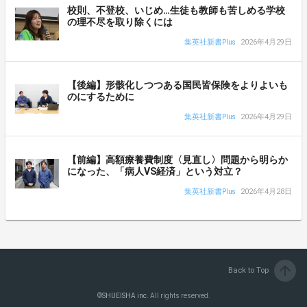
校則、不登校、いじめ…生徒も教師も苦しめる学校
の理不尽を取り除くには
集英社新書Plus
2026年4月29日
【後編】形骸化しつつある国民皆保険をよりよいも
のにするために
集英社新書Plus
2026年4月29日
【前編】高額療養費制度〈見直し〉問題から明らか
になった、「病人VS経済」という対立？
集英社新書Plus
2026年4月28日
arrow_upward
Back to Top
©
SHUEISHA inc.
All rights reserved.