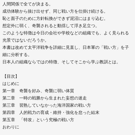
人間関係で全てが決まる。
成功体験から抜け出せず、同じ戦い方を仕掛け続ける。
恥と面子のために方針転換ができず泥沼にはまり込む。
想定外に弱く、奇襲されると動揺して浮き足立つ。
このような特徴は今日の会社や学校などの組織でも、よく見られる
光景ではないだろうか。
本書は改めて太平洋戦争を詳細に見直し、日本軍の「戦い方」を子
細に分析する。
日本人の組織ならではの特徴、そしてそこから学ぶ教訓とは。
【目次】
はじめに
第一章 奇襲を好み、奇襲に弱い体質
第二章 一時の戦勝から生まれた妄想の迷走
第三章 習熟していなかった海洋国家の戦い方
第四章 人的戦力の育成・維持・強化を怠った結末
第五章 「特攻」という究極の戦い方
おわりに