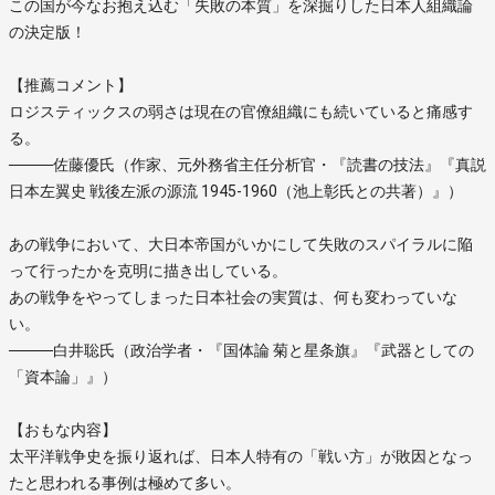
この国が今なお抱え込む「失敗の本質」を深掘りした日本人組織論
の決定版！
【推薦コメント】
ロジスティックスの弱さは現在の官僚組織にも続いていると痛感す
る。
────佐藤優氏（作家、元外務省主任分析官・『読書の技法』『真説
日本左翼史 戦後左派の源流 1945-1960（池上彰氏との共著）』）
あの戦争において、大日本帝国がいかにして失敗のスパイラルに陥
って行ったかを克明に描き出している。
あの戦争をやってしまった日本社会の実質は、何も変わっていな
い。
────白井聡氏（政治学者・『国体論 菊と星条旗』『武器としての
「資本論」』）
【おもな内容】
太平洋戦争史を振り返れば、日本人特有の「戦い方」が敗因となっ
たと思われる事例は極めて多い。