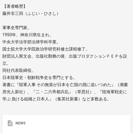
【著者略歴】
藤井非三四（ふじい・ひさし）
軍事史専門家。
1950年、神奈川県生まれ。
中央大学法学部法律学科卒業。
国士舘大学大学院政治学研究科修士課程修了。
財団法人斯文会、出版社勤務の後、出版プロダクションＦＥＰを設
立。
同社代表取締役。
日本陸軍史・朝鮮戦争史を専門とする。
著書に『陸軍人事 その無策が日本を亡国の淵に追いつめた』（潮書
房光人新社）、『二・二六帝都兵乱』（草思社）、『陸海軍戦史に
学ぶ 負ける組織と日本人』（集英社新書）など多数ある。
NEWS