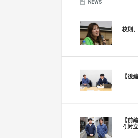
NEWS
校則
【後
【前
う対