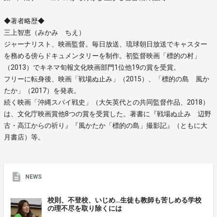
◆著者略歴◆
三上智恵（みかみ ちえ）
ジャーナリスト、映画監督。毎日放送、琉球朝日放送でキャスター
を務める傍らドキュメンタリーを制作。初監督映画「標的の村」
（2013）でキネマ旬報文化映画部門1位他19の賞を受賞。
フリーに転身後、映画「戦場ぬ止み」（2015）、「標的の島 風か
たか」（2017）を発表。
続く映画「沖縄スパイ戦史」（大矢英代との共同監督作品、2018）
は、文化庁映画賞他8つの賞を受賞した。著書に『戦場ぬ止み 辺野
古・高江からの祈り』『風かたか「標的の島」撮影記』（ともに大
月書店）等。
NEWS
校則、不登校、いじめ…生徒も教師も苦しめる学校
の理不尽を取り除くには