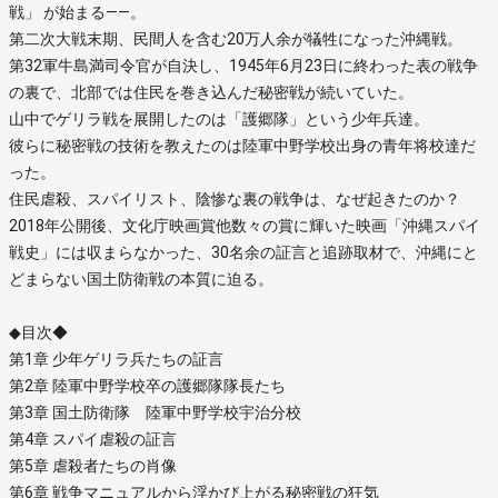
戦」 が始まる――。
第二次大戦末期、民間人を含む20万人余が犠牲になった沖縄戦。
第32軍牛島満司令官が自決し、1945年6月23日に終わった表の戦争
の裏で、北部では住民を巻き込んだ秘密戦が続いていた。
山中でゲリラ戦を展開したのは「護郷隊」という少年兵達。
彼らに秘密戦の技術を教えたのは陸軍中野学校出身の青年将校達だ
った。
住民虐殺、スパイリスト、陰惨な裏の戦争は、なぜ起きたのか？
2018年公開後、文化庁映画賞他数々の賞に輝いた映画「沖縄スパイ
戦史」には収まらなかった、30名余の証言と追跡取材で、沖縄にと
どまらない国土防衛戦の本質に迫る。
◆目次◆
第1章 少年ゲリラ兵たちの証言
第2章 陸軍中野学校卒の護郷隊隊長たち
第3章 国土防衛隊 陸軍中野学校宇治分校
第4章 スパイ虐殺の証言
第5章 虐殺者たちの肖像
第6章 戦争マニュアルから浮かび上がる秘密戦の狂気