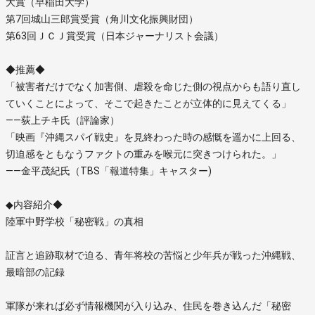
大賞（早稲田大学）
第7回城山三郎賞受賞（角川文化振興財団）
第63回ＪＣＪ賞受賞（日本ジャーナリスト会議）
◆推薦◆
「被害者だけでなく加害側、虐殺を命じた側の視点からも語り直し
ていくことによって、そこで起きたことが立体的に見えてくる」
――荻上チキ氏（評論家）
「映画『沖縄スパイ戦史』を見終わった時の感慨を遥かに上回る、
切迫感をともなうファクトの重みを喉元に突きつけられた。」
――金平茂紀氏（TBS「報道特集」キャスター)
◆内容紹介◆
陸軍中野学校「秘密戦」の真相
証言と追跡取材で迫る、青年将校の苦悩と少年兵が戦った沖縄戦、
最暗部の記録
軍隊が来れば必ず情報機関が入り込み、住民を巻き込んだ「秘密