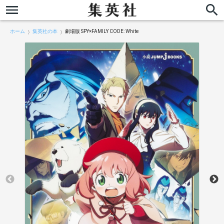
ホーム
集英社の本
劇場版 SPY×FAMILY CODE: White