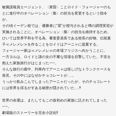
敏腕諜報員エージェント、〈黄昏〉ことロイド・フォージャーのも
とに進行中のオペレーション〈梟〉の担当を変更するという指令
が。
その頃イーデン校では、優勝者に”星”が授与されると噂の調理実習が
実施されることに。オペレーション〈梟〉の担当を維持するため、
ひいては世界平和を守る為、審査委員長である校長の好物、伝統菓
子≪メレメレ≫を作ることをロイドはアーニャに提案する。
フォージャー家は≪メレメレ≫の本場フリジスへ向かうことに。
一方ヨルは、ロイドと謎の女の不審な現場を目撃していた。不安を
抱えた家族旅行がはじまった――。
そんな旅行の最中、列車内でアーニャは怪しげなトランクケースを
発見。その中にはなぜかチョコレートが……。
うっかり飲みこんでしまったアーニャだったが、そのチョコレート
には世界を揺るがすある秘密が隠されていた……!!
世界の命運は、またしてもこの仮初めの家族に託されてしまった
――。
劇場版のストーリーを完全小説化!!