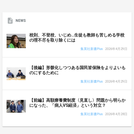
NEWS
校則、不登校、いじめ…生徒も教師も苦しめる学校
の理不尽を取り除くには
集英社新書Plus
2026年4月29日
【後編】形骸化しつつある国民皆保険をよりよいも
のにするために
集英社新書Plus
2026年4月29日
【前編】高額療養費制度〈見直し〉問題から明らか
になった、「病人VS経済」という対立？
集英社新書Plus
2026年4月28日