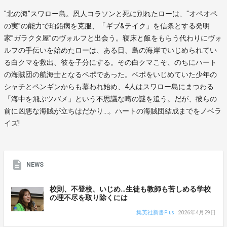
"北の海”スワロー島。恩人コラソンと死に別れたローは、"オペオペ
の実”の能力で珀鉛病を克服、「ギブ&テイク」を信条とする発明
家”ガラクタ屋”のヴォルフと出会う。寝床と飯をもらう代わりにヴォ
ルフの手伝いを始めたローは、ある日、島の海岸でいじめられてい
る白クマを救出、彼を子分にする。その白クマこそ、のちにハート
の海賊団の航海士となるベポであった。ベポをいじめていた少年の
シャチとペンギンからも慕われ始め、4人はスワロー島にまつわる
「海中を飛ぶツバメ」という不思議な噂の謎を追う。だが、彼らの
前に凶悪な海賊が立ちはだかり…。ハートの海賊団結成までをノベラ
イズ!
NEWS
校則、不登校、いじめ…生徒も教師も苦しめる学校
の理不尽を取り除くには
集英社新書Plus
2026年4月29日