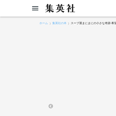
ホーム
集英社の本
スープ屋まにまにの小さな奇跡 希