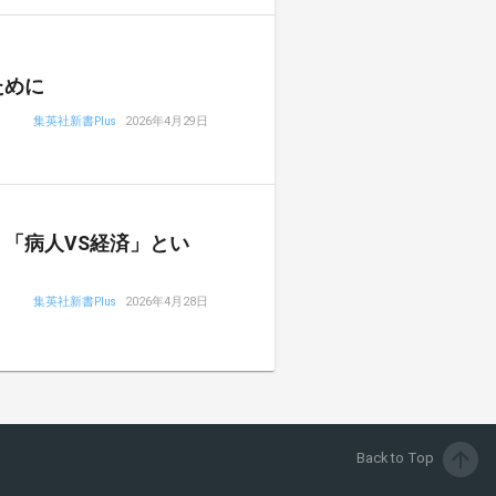
ために
集英社新書Plus
2026年4月29日
「病人VS経済」とい
集英社新書Plus
2026年4月28日
arrow_upward
Back to Top