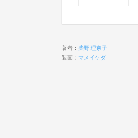
著者：
柴野 理奈子
装画：
マメイケダ