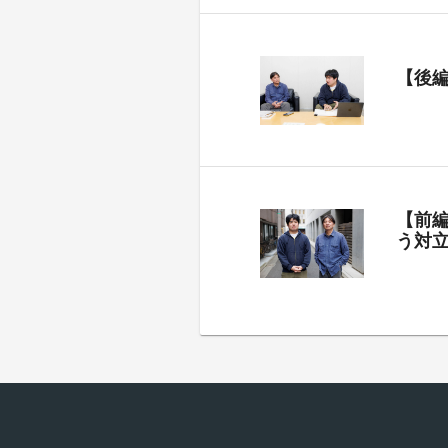
【後
【前
う対