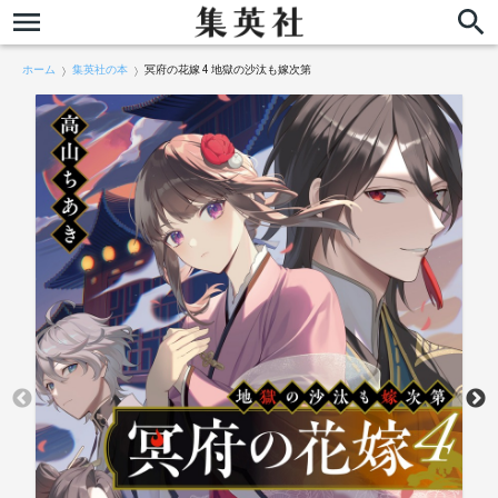
ホーム
集英社の本
冥府の花嫁 4 地獄の沙汰も嫁次第