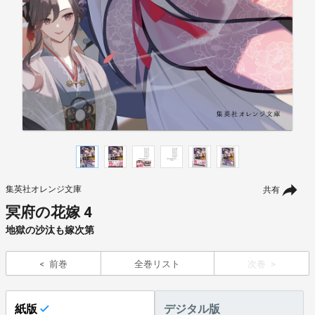
集英社オレンジ文庫
共有
冥府の花嫁 4
地獄の沙汰も嫁次第
前巻
全巻リスト
次巻
紙版
デジタル版