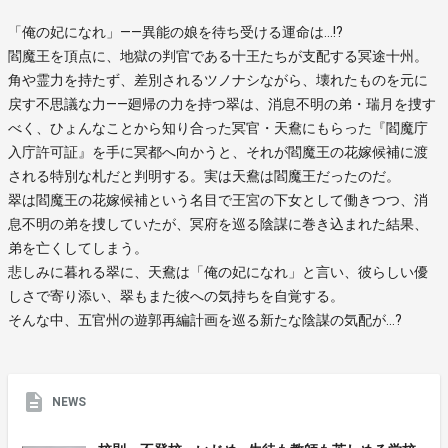
「俺の妃になれ」――異能の娘を待ち受ける運命は…!?
閻魔王を頂点に、地獄の判官である十王たちが支配する冥途十州。
角や霊力を持たず、差別されるツノナシながら、壊れたものを元に
戻す不思議な力――廻帰の力を持つ翠は、消息不明の弟・瑞月を捜す
べく、ひょんなことから知り合った冥官・天鴦にもらった『閻魔庁
入庁許可証』を手に冥都へ向かうと、それが閻魔王の花嫁候補に渡
される特別な札だと判明する。実は天鴦は閻魔王だったのだ。
翠は閻魔王の花嫁候補という名目で王宮の下女として働きつつ、消
息不明の弟を捜していたが、冥府を巡る陰謀に巻き込まれた結果、
弟を亡くしてしまう。
悲しみに暮れる翠に、天鴦は「俺の妃になれ」と言い、彼らしい優
しさで寄り添い、翠もまた彼への気持ちを自覚する。
そんな中、五官州の遊郭再編計画を巡る新たな陰謀の気配が…?
NEWS