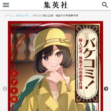
ホーム
集英社の本
バケコミ! 婦人記者・独楽子の帝都事件簿