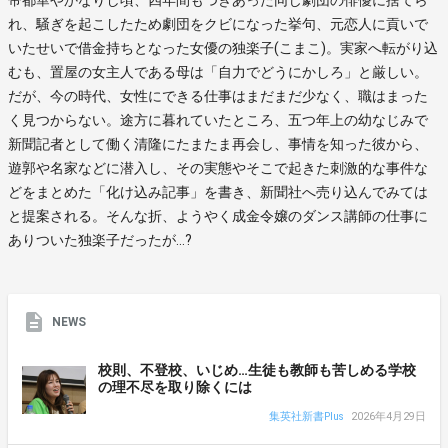
れ、騒ぎを起こしたため劇団をクビになった挙句、元恋人に貢いで
いたせいで借金持ちとなった女優の独楽子(こまこ)。実家へ転がり込
むも、置屋の女主人である母は「自力でどうにかしろ」と厳しい。
だが、今の時代、女性にできる仕事はまだまだ少なく、職はまった
く見つからない。途方に暮れていたところ、五つ年上の幼なじみで
新聞記者として働く清隆にたまたま再会し、事情を知った彼から、
遊郭や名家などに潜入し、その実態やそこで起きた刺激的な事件な
どをまとめた「化け込み記事」を書き、新聞社へ売り込んでみては
と提案される。そんな折、ようやく成金令嬢のダンス講師の仕事に
ありついた独楽子だったが…?
NEWS
校則、不登校、いじめ…生徒も教師も苦しめる学校
の理不尽を取り除くには
集英社新書Plus
2026年4月29日