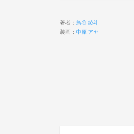
著者：
鳥谷 綾斗
装画：
中原 アヤ