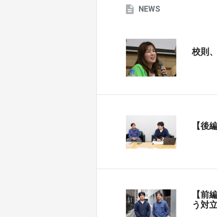
NEWS
校則
【後
【前
う対