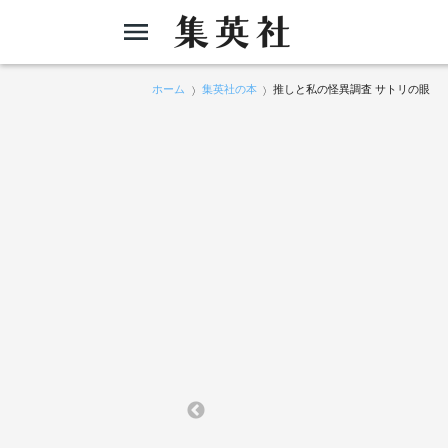
ホーム
集英社の本
推しと私の怪異調査 サトリの眼