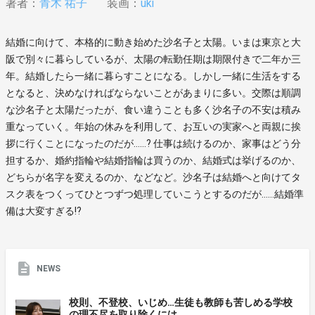
著者：
青木 祐子
装画：
uki
結婚に向けて、本格的に動き始めた沙名子と太陽。いまは東京と大
阪で別々に暮らしているが、太陽の転勤任期は期限付きで二年か三
年。結婚したら一緒に暮らすことになる。しかし一緒に生活をする
となると、決めなければならないことがあまりに多い。交際は順調
な沙名子と太陽だったが、食い違うことも多く沙名子の不安は積み
重なっていく。年始の休みを利用して、お互いの実家へと両親に挨
拶に行くことになったのだが……? 仕事は続けるのか、家事はどう分
担するか、婚約指輪や結婚指輪は買うのか、結婚式は挙げるのか、
どちらが名字を変えるのか、などなど。沙名子は結婚へと向けてタ
スク表をつくってひとつずつ処理していこうとするのだが……結婚準
備は大変すぎる⁉
NEWS
校則、不登校、いじめ…生徒も教師も苦しめる学校
の理不尽を取り除くには