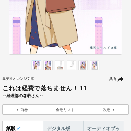
集英社オレンジ文庫
共有
これは経費で落ちません！ 11
～経理部の森若さん～
前巻
全巻リスト
次巻
紙版
デジタル版
オーディオブッ