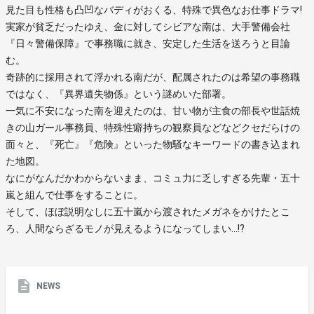
見た目も性格も凸凹なバディがおくる、特殊で異色なお仕事ドラマ!
実家が貧乏だったゆえ、金に対してシビアな南は、大手警備会社
『日々警備保障』で事務職に就き、安定した生活を送ろうと目論
む。
奇跡的に採用されて浮かれる南だが、配属されたのは希望の事務職
ではなく、『異界遺失物係』という謎めいた部署。
一気に不安になった南を迎えたのは、甘い物が主食の部長や世話焼
きの山ガール事務員、特殊性癖持ちの観察員などなどクセだらけの
面々と、『死亡』『危険』といった物騒なキーワードの書き込まれ
た地図。
なにがなんだかわからないまま、コミュ力に乏しすぎる先輩・五十
嵐と組んで仕事をすることに。
そして、ほぼ説明なしに五十嵐から渡されたメガネをかけたとこ
ろ、人間ならざるモノが見えるようになってしまい…!?
NEWS