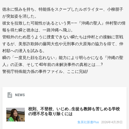
徳永に恨みを持ち、特能係をスクープしたルポライター、小柳朋子
が突如姿を消した。
彼女を拉致した可能性があるという男——『沖縄の聖人』仲村聖の情
報を得た瞬と徳永は、一路沖縄へ飛ぶ。
管轄外のため思うように捜査できない瞬たちは仲村との接触に苦戦
するが、美形詐欺師の藤岡大也や元刑事の大原海の協力を得て、仲
村邸への潜入を試みる。
瞬の「一度見た顔を忘れない」能力により明らかになる『沖縄の聖
人』の正体、そして40年前の未解決事件の真相とは……?
警視庁特殊能力係の事件ファイル、ここに完結!
NEWS
校則、不登校、いじめ…生徒も教師も苦しめる学校
の理不尽を取り除くには
集英社新書Plus
2026年4月29日