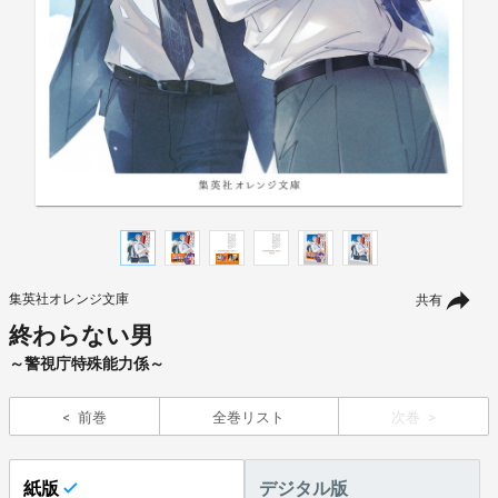
集英社オレンジ文庫
共有
終わらない男
～警視庁特殊能力係～
前巻
全巻リスト
次巻
紙版
デジタル版