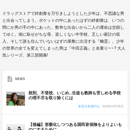
ドラッグストアで絆創膏を万引きしようとした少年は、不思議な男
と出会ってしまう。ポケットの中にあったはずの絆創膏は、いつの
間にか男の手の中にあった。数奇な出会いから二人の運命は交錯し
てゆく。病に臥せがちな母、楽しくない中学校、乏しい家計の収
入、そして誰も住んでいないはずの屋敷に出没する『幽霊』。少年
の世界の全てを変えてしまった男は『中田正義』と名乗り――? 大人
気シリーズ、第三部開幕!
NEWS
校則、不登校、いじめ…生徒も教師も苦しめる学校
の理不尽を取り除くには
集英社新書Plus
2026年4月29日
【後編】形骸化しつつある国民皆保険をよりよいも
のにするために