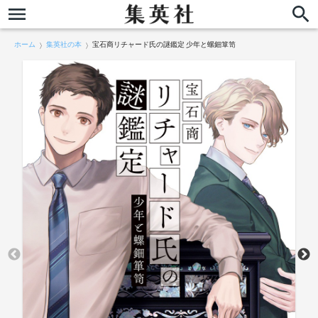
ホーム
集英社の本
宝石商リチャード氏の謎鑑定 少年と螺鈿箪笥