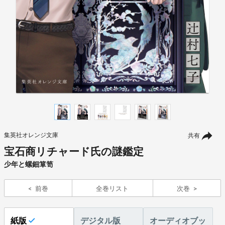
集英社オレンジ文庫
共有
宝石商リチャード氏の謎鑑定
少年と螺鈿箪笥
前巻
全巻リスト
次巻
紙版
デジタル版
オーディオブッ