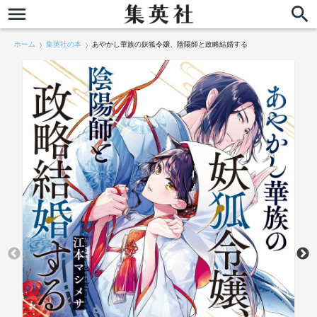
ホーム
集英社の本
あやかし華族の妖狐令嬢、陰陽師と政略結婚する