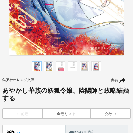
集英社オレンジ文庫
共有
あやかし華族の妖狐令嬢、陰陽師と政略結婚
する
前巻
全巻リスト
次巻
紙版
デジタル版