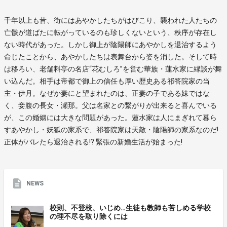
千年以上も昔、街にはあやかしたちがはびこり、襲われた人たちの
亡骸が道ばたに転がっているのも珍しくないという、秩序が存在し
ない時代があった。しかし御上が陰陽師にあやかしを退治するよう
命じたことから、あやかしたちは表舞台から姿を消した。そして時
は移ろい、老舗料亭の名店“花むしろ”を営む華族・蓮水家に縁談が舞
い込んだ。相手は帝都で御上の信任も厚い歴史ある祁答院家の当
主・伊月。なぜか妻にと望まれたのは、正妻の子である妹ではな
く、妾腹の長女・瀬那。父は名家との繋がりが出来ると喜んでいる
が、この婚姻には大きな問題があった。蓮水家は人にまぎれて暮ら
すあやかし・妖狐の家系で、祁答院家は天敵・陰陽師の家系なのだ!
正体がバレたら退治される!? 緊張の新婚生活が始まった!
NEWS
校則、不登校、いじめ…生徒も教師も苦しめる学校
の理不尽を取り除くには