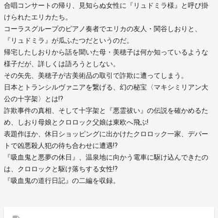
合唱コンサートの帰り、見知らぬ女性に『リュドミラ様』と呼び掛
けられたエリカたち。
コーラスグループのピアノ奏者でエリカの友人・関谷しおりと、
『リュドミラ』が瓜ふたつだというのだ。
帰宅したしおりから話を聞いた母・美穂子は何か知っているような
様子だが、詳しくは語ろうとしない。
その矢先、美穂子が古美術品の取引で詐欺に遭ってしまう。
日本とトランシルヴァニアを繋げる、幻の秘宝〈マキシミリアン大
公の十字架〉とは!?
詐欺事件の真相、そして十字架と『悪霊祓い』の伝説を確かめるた
め、しおり母娘とクロロック父娘は東欧へ飛ぶ!
表題作ほか、休日ショッピングに出かけたクロロック一家、デパー
トで凶悪殺人犯の待ち合わせに遭遇!?
『吸血鬼と悪夢の休日』、温泉地に向かう電車に駆け込んできたの
は、クロロックと駆け落ちする女性!?
『吸血鬼の道行日記』の二編を収録。