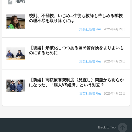
NEWS
校則、不登校、いじめ…生徒も教師も苦しめる学校
の理不尽を取り除くには
集英社新書Plus
2026年4月29日
【後編】形骸化しつつある国民皆保険をよりよいも
のにするために
集英社新書Plus
2026年4月29日
【前編】高額療養費制度〈見直し〉問題から明らか
になった、「病人VS経済」という対立？
集英社新書Plus
2026年4月28日
arrow_upward
Back to Top