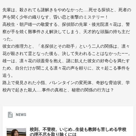
先輩は、殺されても謎解きをやめなかった……死せる探偵と、死者の
声を聞く少年の織りなす、昏い恋と衝撃のミステリー！
高校生・朝戸雄一の敬愛する、探偵部の先輩・後光院凛々花は、警
察が手を焼く難事件さえ解決してしまう、天才的な頭脳の持ち主だ
った。
彼女の推理力と、「名探偵とその助手」という二人の関係は、凛々
花が殺されて霊となった後も、決して失われることはなかった――。
雄一は、凛々花の頭蓋骨を抱え、謎に飢えた彼女の好奇心を満たす
ため、自分だけが聞こえる凛々花の声を頼りに、次々起こる事件を
追う。
路上で発見された小指、バレンタインの変死体、奇妙な脅迫状、学
校内で起きた殺人……事件の真相と、秘密の関係の行方は？
NEWS
校則、不登校、いじめ…生徒も教師も苦しめる学校
の理不尽を取り除くには