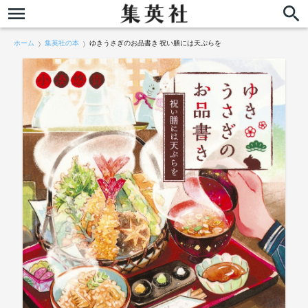
ホーム
集英社の本
ゆきうさぎのお品書き 祝い膳には天ぷらを