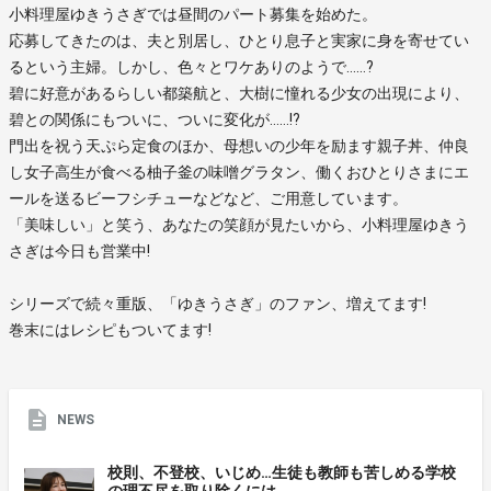
小料理屋ゆきうさぎでは昼間のパート募集を始めた。
応募してきたのは、夫と別居し、ひとり息子と実家に身を寄せてい
るという主婦。しかし、色々とワケありのようで……?
碧に好意があるらしい都築航と、大樹に憧れる少女の出現により、
碧との関係にもついに、ついに変化が……!?
門出を祝う天ぷら定食のほか、母想いの少年を励ます親子丼、仲良
し女子高生が食べる柚子釜の味噌グラタン、働くおひとりさまにエ
ールを送るビーフシチューなどなど、ご用意しています。
「美味しい」と笑う、あなたの笑顔が見たいから、小料理屋ゆきう
さぎは今日も営業中!
シリーズで続々重版、「ゆきうさぎ」のファン、増えてます!
巻末にはレシピもついてます!
NEWS
校則、不登校、いじめ…生徒も教師も苦しめる学校
の理不尽を取り除くには