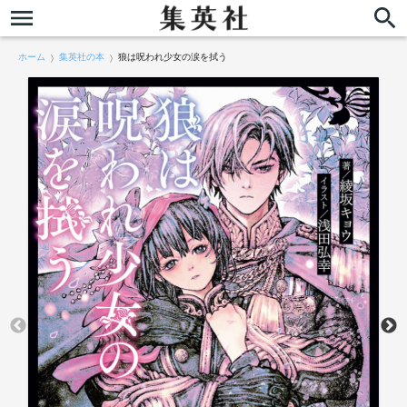
ホーム
集英社の本
狼は呪われ少女の涙を拭う