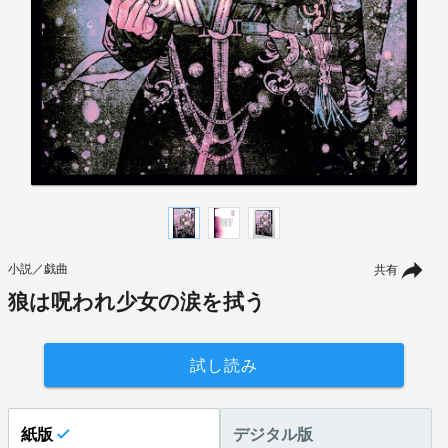
小説／戯曲
共有
狼は呪われ少女の涙を拭う
試し読み
紙版
デジタル版