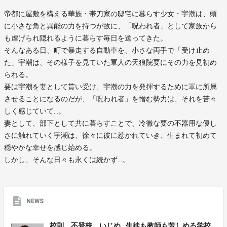
帝都に屋敷を構える華族・帯刀家の邸宅に暮らす少女・宇潮は、頭
に小さな角と異能の力を持つが故に、「呪われ者」として家族から
も虐げられ隠れるように暮らす毎日を送ってきた。
そんなある日、町で暴走する自動車を、小さな両手で「受け止め
た」宇潮は、その様子を見ていた軍人の天狼院要にその力を見初め
られる。
要は宇潮を妻として貰い受け、宇潮の力を発揮するために軍に所属
させることになるのだが、「呪われ者」を憎む勢力は、それを苦々
しく感じていて…。
妻として、部下として共に暮らすことで、冷徹な要の不器用な優し
さに触れていく宇潮は、徐々に彼に惹かれていき、生まれて初めて
穏やかな幸せを感じ始める。
しかし、そんな日々も永くは続かず…。
NEWS
校則、不登校、いじめ…生徒も教師も苦しめる学校