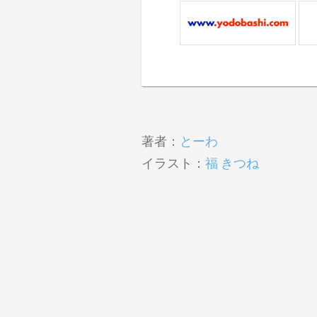
著者：
とーわ
イラスト：
福 きつね