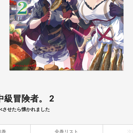
級冒険者。 2
べさせたら懐かれました
前巻
全巻リスト
次