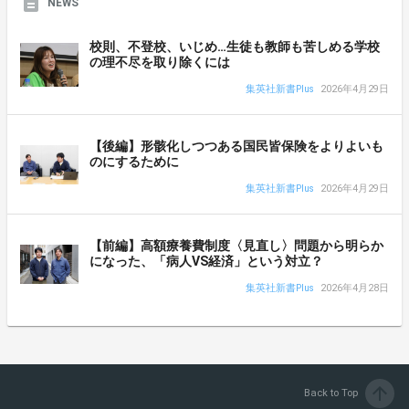
NEWS
校則、不登校、いじめ…生徒も教師も苦しめる学校
の理不尽を取り除くには
集英社新書Plus
2026年4月29日
【後編】形骸化しつつある国民皆保険をよりよいも
のにするために
集英社新書Plus
2026年4月29日
【前編】高額療養費制度〈見直し〉問題から明らか
になった、「病人VS経済」という対立？
集英社新書Plus
2026年4月28日
arrow_upward
Back to Top