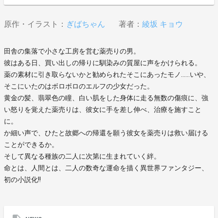
原作・イラスト：
ぎばちゃん
著者：
綾坂 キョウ
田舎の集落で小さな工房を営む薬売りの男。
彼はある日、買い出しの帰りに馴染みの質屋に声をかけられる。
薬の素材に引き取らないかと勧められたそこにあったモノ……いや、
そこにいたのはボロボロのエルフの少女だった。
黄金の髪、翡翠色の瞳、白い肌をした身体に走る無数の傷痕に、強
い怒りを覚えた薬売りは、彼女に手を差し伸べ、治療を施すこと
に。
か細い声で、ひたと故郷への帰還を願う彼女を薬売りは救い届ける
ことができるか。
そして異なる種族の二人に次第に生まれていく絆。
命とは、人間とは、二人の数奇な運命を描く異世界ファンタジー、
初の小説化!!