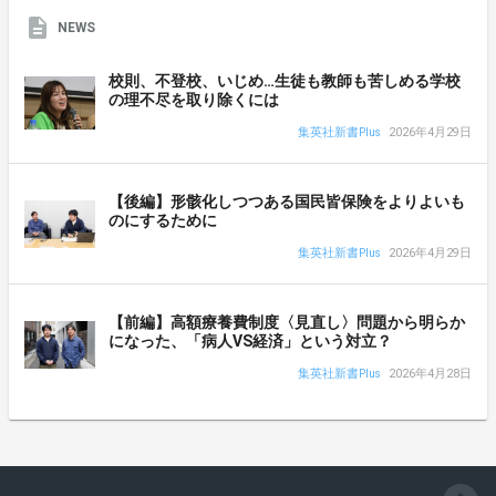
NEWS
校則、不登校、いじめ…生徒も教師も苦しめる学校
の理不尽を取り除くには
集英社新書Plus
2026年4月29日
【後編】形骸化しつつある国民皆保険をよりよいも
のにするために
集英社新書Plus
2026年4月29日
【前編】高額療養費制度〈見直し〉問題から明らか
になった、「病人VS経済」という対立？
集英社新書Plus
2026年4月28日