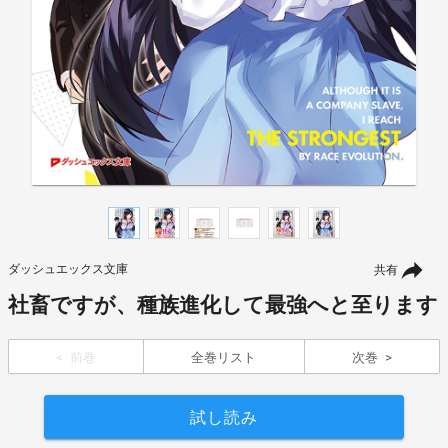
ダッシュエックス文庫
共有
社畜ですが、種族進化して最強へと至ります
前巻
全巻リスト
次巻
試し読み