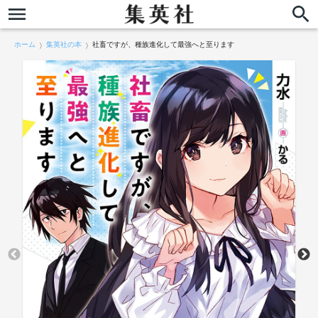
ホーム
集英社の本
社畜ですが、種族進化して最強へと至ります