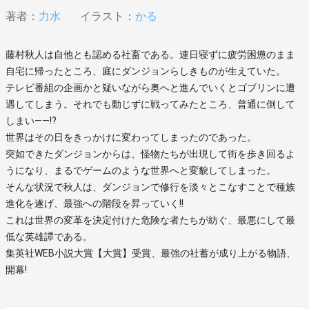
著者：
力水
イラスト：
かる
藤村秋人は自他とも認める社畜である。連日寝ずに疲労困憊のまま
自宅に帰ったところ、庭にダンジョンらしきものが生えていた。
テレビ番組の企画かと疑いながら奥へと進んでいくとゴブリンに遭
遇してしまう。それでも動じずに戦ってみたところ、普通に倒して
しまい――!?
世界はその日をきっかけに変わってしまったのであった。
突如できたダンジョンからは、怪物たちが出現して街を歩き回るよ
うになり、まるでゲームのような世界へと変貌してしまった。
そんな状況で秋人は、ダンジョンで修行を淡々とこなすことで種族
進化を遂げ、最強への階段を昇っていく!!
これは世界の変革を決定付けた危険な者たちが紡ぐ、最悪にして最
低な英雄譚である。
集英社WEB小説大賞【大賞】受賞、最強の社蓄が成り上がる物語、
開幕!