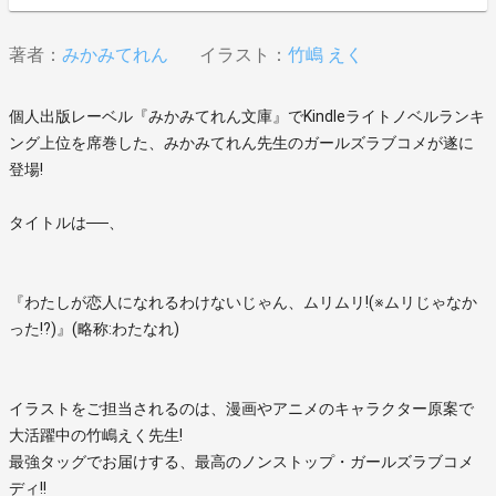
著者：
みかみてれん
イラスト：
竹嶋 えく
個人出版レーベル『みかみてれん文庫』でKindleライトノベルランキ
ング上位を席巻した、みかみてれん先生のガールズラブコメが遂に
登場!
タイトルは──、
『わたしが恋人になれるわけないじゃん、ムリムリ!(※ムリじゃなか
った!?)』(略称:わたなれ)
イラストをご担当されるのは、漫画やアニメのキャラクター原案で
大活躍中の竹嶋えく先生!
最強タッグでお届けする、最高のノンストップ・ガールズラブコメ
ディ!!