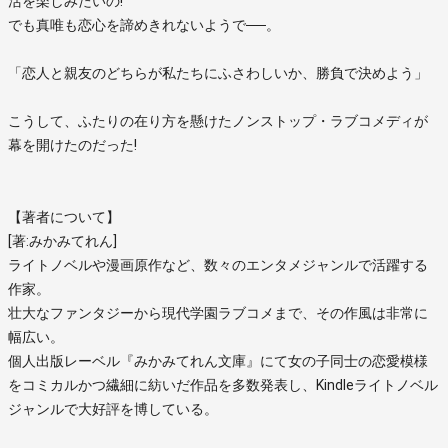
活を楽しみたいの!
でも真唯も恋心を諦めきれないようで──。
「恋人と親友のどちらが私たちにふさわしいか、勝負で決めよう」
こうして、ふたりの在り方を懸けたノンストップ・ラブコメディが
幕を開けたのだった!
【著者について】
[著:みかみてれん]
ライトノベルや漫画原作など、数々のエンタメジャンルで活躍する
作家。
壮大なファンタジーから現代学園ラブコメまで、その作風は非常に
幅広い。
個人出版レーベル『みかみてれん文庫』にて女の子同士の恋愛模様
をコミカルかつ繊細に紡いだ作品を多数発表し、Kindleライトノベル
ジャンルで大好評を博している。