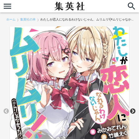
ホーム
集英社の本
わたしが恋人になれるわけないじゃん、ムリムリ!(※ムリじゃなかった!?)