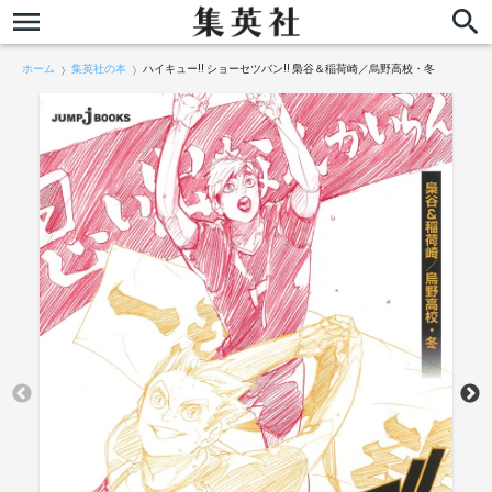
ホーム
集英社の本
ハイキュー!! ショーセツバン!! 梟谷＆稲荷崎／烏野高校・冬