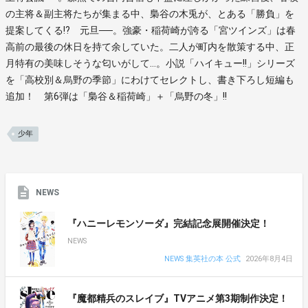
の主将＆副主将たちが集まる中、梟谷の木兎が、とある「勝負」を
提案してくる!? 元旦──。強豪・稲荷崎が誇る「宮ツインズ」は春
高前の最後の休日を持て余していた。二人が町内を散策する中、正
月特有の美味しそうな匂いがして…。小説「ハイキュー!!」シリーズ
を「高校別＆烏野の季節」にわけてセレクトし、書き下ろし短編も
追加！ 第6弾は「梟谷＆稲荷崎」＋「烏野の冬」!!
少年
NEWS
『ハニーレモンソーダ』完結記念展開催決定！
NEWS
NEWS 集英社の本 公式
2026年8月4日
『魔都精兵のスレイブ』TVアニメ第3期制作決定！