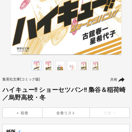
集英社文庫(コミック版)
共有
ハイキュー!! ショーセツバン!! 梟谷＆稲荷崎
／烏野高校・冬
前巻
全巻リスト
次巻
紙版