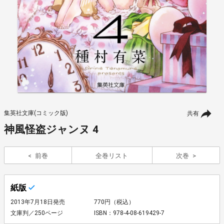
集英社文庫(コミック版)
共有
神風怪盗ジャンヌ 4
前巻
全巻リスト
次巻
紙版
2013年7月18日発売
770円（税込）
文庫判／250ページ
ISBN：978-4-08-619429-7