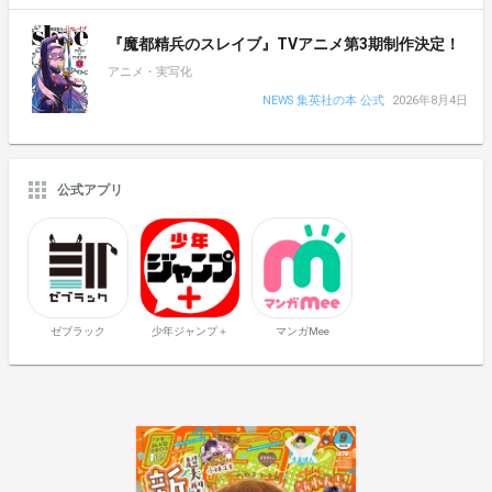
『魔都精兵のスレイブ』TVアニメ第3期制作決定！
アニメ・実写化
NEWS 集英社の本 公式
2026年8月4日
公式アプリ
ゼブラック
少年ジャンプ＋
マンガMee