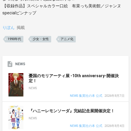
【収録作品】スペシャルカラー口絵 有菜っち美術館／ジャンヌ
specialピンナップ
りぼん
掲載
1990年代
少女・女性
アニメ化
NEWS
憂国のモリアーティ展 -10th anniversary-開催決
定！
NEWS
NEWS 集英社の本 公式
2026年8月7日
『ハニーレモンソーダ』完結記念展開催決定！
NEWS
NEWS 集英社の本 公式
2026年8月4日