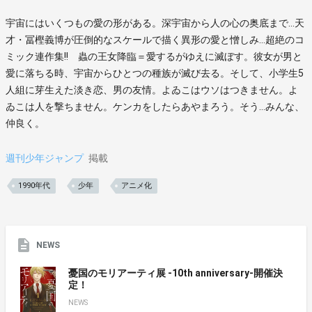
宇宙にはいくつもの愛の形がある。深宇宙から人の心の奥底まで…天
才・冨樫義博が圧倒的なスケールで描く異形の愛と憎しみ…超絶のコ
ミック連作集!! 蟲の王女降臨＝愛するがゆえに滅ぼす。彼女が男と
愛に落ちる時、宇宙からひとつの種族が滅び去る。そして、小学生5
人組に芽生えた淡き恋、男の友情。よゐこはウソはつきません。よ
ゐこは人を撃ちません。ケンカをしたらあやまろう。そう…みんな、
仲良く。
週刊少年ジャンプ
掲載
1990年代
少年
アニメ化
NEWS
憂国のモリアーティ展 -10th anniversary-開催決
定！
NEWS