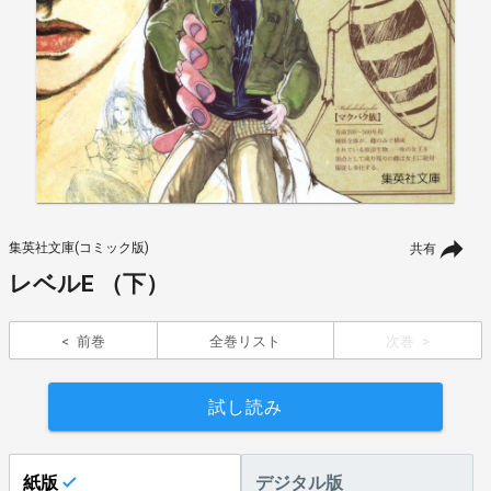
集英社文庫(コミック版)
共有
レベルE （下）
前巻
全巻リスト
次巻
試し読み
紙版
デジタル版