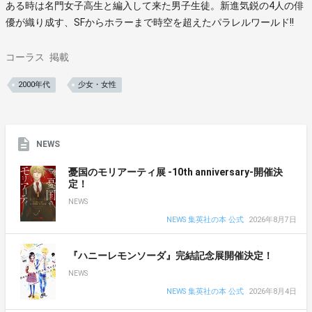
ある時は名門女子高生と編入して来た男子生徒。新進気鋭の4人の俳
優が織り成す、SFからホラーまで時空を超えたパラレルワールド!!
コーラス
掲載
2000年代
少女・女性
NEWS
憂国のモリアーティ展 -10th anniversary-開催決
定！
NEWS
NEWS 集英社の本 公式
2026年8月7日
『ハニーレモンソーダ』完結記念展開催決定！
NEWS
NEWS 集英社の本 公式
2026年8月4日