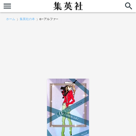
ホーム
集英社の本
α―アルファ―