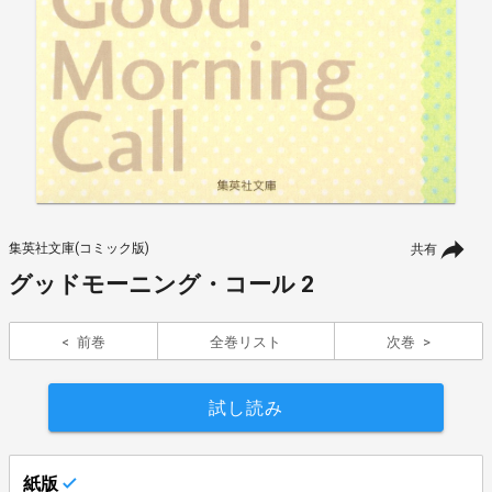
集英社文庫(コミック版)
共有
グッドモーニング・コール 2
前巻
全巻リスト
次巻
試し読み
紙版