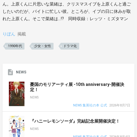
ん。上原くんに片思いな菜緒は、クリスマスイブを上原くんと過ご
したいのだが、バイトに忙しい彼。ところが、イブの日に休みが取
れた上原くん。そこで菜緒は…!? 同時収録：レッツ・ミズタマン
りぼん
掲載
1990年代
少女・女性
ドラマ化
NEWS
憂国のモリアーティ展 -10th anniversary-開催決
定！
NEWS
NEWS 集英社の本 公式
2026年8月7日
『ハニーレモンソーダ』完結記念展開催決定！
NEWS
NEWS 集英社の本 公式
2026年8月4日