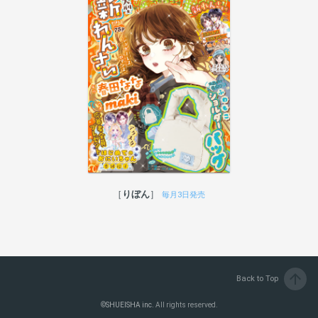
りぼん
毎月3日発売
arrow_upward
Back to Top
©
SHUEISHA inc.
All rights reserved.