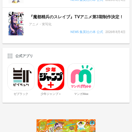
『魔都精兵のスレイブ』TVアニメ第3期制作決定！
アニメ・実写化
NEWS 集英社の本 公式
2026年8月4日
公式アプリ
ゼブラック
少年ジャンプ＋
マンガMee