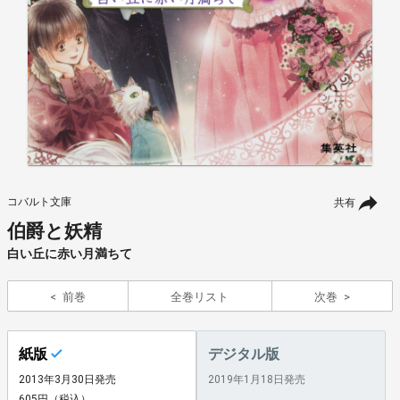
コバルト文庫
共有
伯爵と妖精
白い丘に赤い月満ちて
前巻
全巻リスト
次巻
紙版
デジタル版
2013年3月30日発売
2019年1月18日発売
605円（税込）