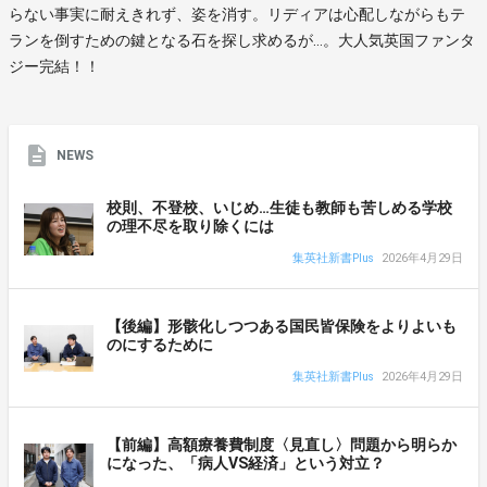
らない事実に耐えきれず、姿を消す。リディアは心配しながらもテ
ランを倒すための鍵となる石を探し求めるが…。大人気英国ファンタ
ジー完結！！
NEWS
校則、不登校、いじめ…生徒も教師も苦しめる学校
の理不尽を取り除くには
集英社新書Plus
2026年4月29日
【後編】形骸化しつつある国民皆保険をよりよいも
のにするために
集英社新書Plus
2026年4月29日
【前編】高額療養費制度〈見直し〉問題から明らか
になった、「病人VS経済」という対立？