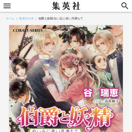
ホーム
集英社の本
伯爵と妖精 白い丘に赤い月満ちて