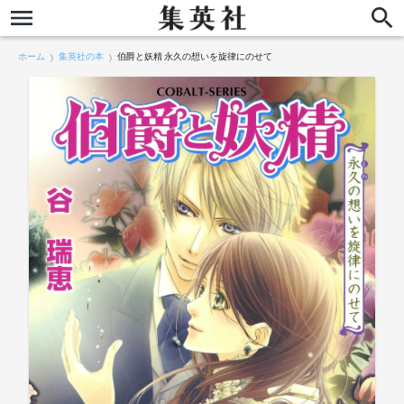
ホーム
集英社の本
伯爵と妖精 永久の想いを旋律にのせて