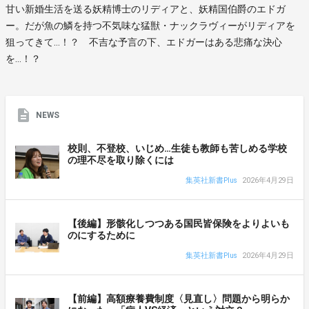
甘い新婚生活を送る妖精博士のリディアと、妖精国伯爵のエドガ
ー。だが魚の鱗を持つ不気味な猛獣・ナックラヴィーがリディアを
狙ってきて…！？ 不吉な予言の下、エドガーはある悲痛な決心
を…！？
NEWS
校則、不登校、いじめ…生徒も教師も苦しめる学校
の理不尽を取り除くには
集英社新書Plus
2026年4月29日
【後編】形骸化しつつある国民皆保険をよりよいも
のにするために
集英社新書Plus
2026年4月29日
【前編】高額療養費制度〈見直し〉問題から明らか