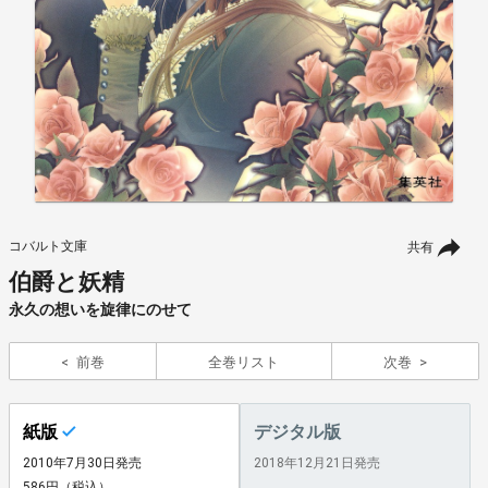
コバルト文庫
共有
伯爵と妖精
永久の想いを旋律にのせて
前巻
全巻リスト
次巻
紙版
デジタル版
2010年7月30日発売
2018年12月21日発売
586円（税込）