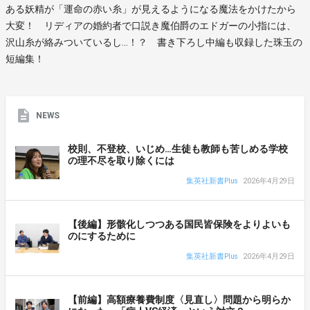
ある妖精が「運命の赤い糸」が見えるようになる魔法をかけたから
大変！ リディアの婚約者で口説き魔伯爵のエドガーの小指には、
沢山糸が絡みついているし…！？ 書き下ろし中編も収録した珠玉の
短編集！
NEWS
校則、不登校、いじめ…生徒も教師も苦しめる学校
の理不尽を取り除くには
集英社新書Plus
2026年4月29日
【後編】形骸化しつつある国民皆保険をよりよいも
のにするために
集英社新書Plus
2026年4月29日
【前編】高額療養費制度〈見直し〉問題から明らか