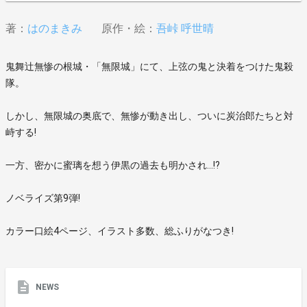
著：
はのまきみ
原作・絵：
吾峠 呼世晴
鬼舞辻無惨の根城・「無限城」にて、上弦の鬼と決着をつけた鬼殺
隊。
しかし、無限城の奥底で、無惨が動き出し、ついに炭治郎たちと対
峙する!
一方、密かに蜜璃を想う伊黒の過去も明かされ…!?
ノベライズ第9弾!
カラー口絵4ページ、イラスト多数、総ふりがなつき!
NEWS