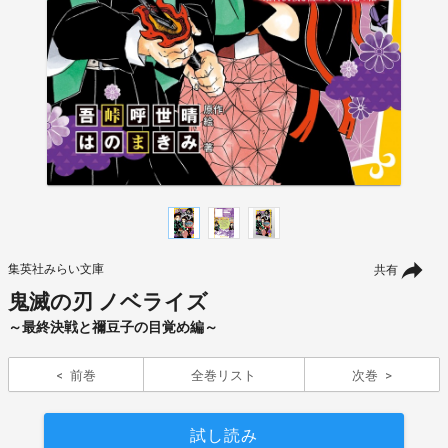
集英社みらい文庫
共有
鬼滅の刃 ノベライズ
～最終決戦と禰豆子の目覚め編～
前巻
全巻リスト
次巻
試し読み