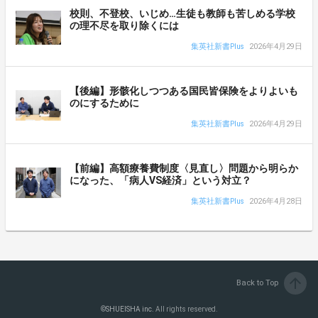
校則、不登校、いじめ…生徒も教師も苦しめる学校
の理不尽を取り除くには
集英社新書Plus
2026年4月29日
【後編】形骸化しつつある国民皆保険をよりよいも
のにするために
集英社新書Plus
2026年4月29日
【前編】高額療養費制度〈見直し〉問題から明らか
になった、「病人VS経済」という対立？
集英社新書Plus
2026年4月28日
arrow_upward
Back to Top
©
SHUEISHA inc.
All rights reserved.