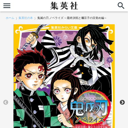
ホーム
集英社の本
鬼滅の刃 ノベライズ ～最終決戦と禰豆子の目覚め編～