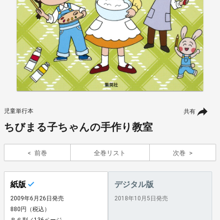
児童単行本
共有
ちびまる子ちゃんの手作り教室
前巻
全巻リスト
次巻
紙版
デジタル版
2009年6月26日発売
2018年10月5日発売
880円（税込）
Ｂ６判／136ページ