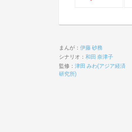
まんが：
伊藤 砂務
シナリオ：
和田 奈津子
監修：
津田 みわ(アジア経済
研究所)