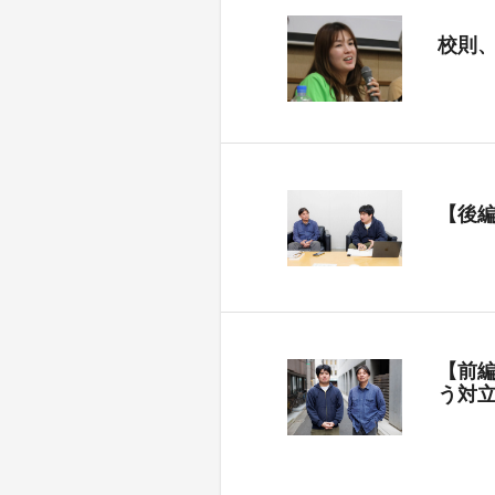
校則
【後
【前
う対