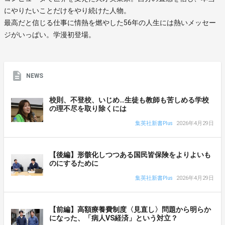
にやりたいことだけをやり続けた人物。
最高だと信じる仕事に情熱を燃やした56年の人生には熱いメッセー
ジがいっぱい。学漫初登場。
NEWS
校則、不登校、いじめ…生徒も教師も苦しめる学校
の理不尽を取り除くには
集英社新書Plus
2026年4月29日
【後編】形骸化しつつある国民皆保険をよりよいも
のにするために
集英社新書Plus
2026年4月29日
【前編】高額療養費制度〈見直し〉問題から明らか
になった、「病人VS経済」という対立？