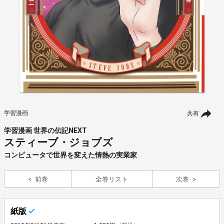
学習漫画
共有
学習漫画 世界の伝記NEXT
スティーブ・ジョブズ
コンピュータで世界を変えた情熱の実業家
前巻
全巻リスト
次巻
紙版