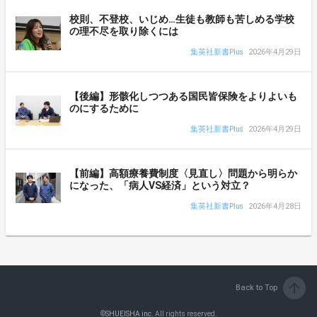
校則、不登校、いじめ…生徒も教師も苦しめる学校
の理不尽を取り除くには
集英社新書Plus
2026年4月29日
【後編】形骸化しつつある国民皆保険をよりよいも
のにするために
集英社新書Plus
2026年4月29日
【前編】高額療養費制度〈見直し〉問題から明らか
になった、「病人VS経済」という対立？
集英社新書Plus
2026年4月28日
arrow_upward
Back to Top
©
SHUEISHA inc.
All rights reserved.