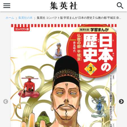
ホーム
集英社の本
集英社 コンパクト版 学習まんが 日本の歴史 3 仏教の都 平城京 奈良時代