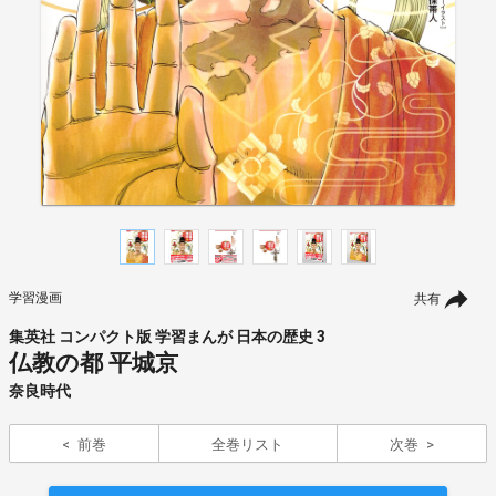
学習漫画
共有
集英社 コンパクト版 学習まんが 日本の歴史 3
仏教の都 平城京
奈良時代
前巻
全巻リスト
次巻