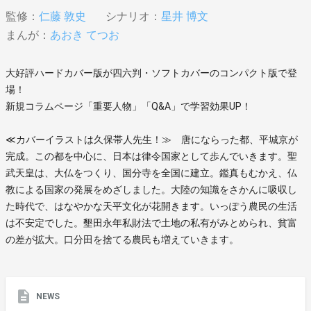
監修：
仁藤 敦史
シナリオ：
星井 博文
まんが：
あおき てつお
大好評ハードカバー版が四六判・ソフトカバーのコンパクト版で登
場！
新規コラムページ「重要人物」「Q&A」で学習効果UP！
≪カバーイラストは久保帯人先生！≫ 唐にならった都、平城京が
完成。この都を中心に、日本は律令国家として歩んでいきます。聖
武天皇は、大仏をつくり、国分寺を全国に建立。鑑真もむかえ、仏
教による国家の発展をめざしました。大陸の知識をさかんに吸収し
た時代で、はなやかな天平文化が花開きます。いっぽう農民の生活
は不安定でした。墾田永年私財法で土地の私有がみとめられ、貧富
の差が拡大。口分田を捨てる農民も増えていきます。
NEWS