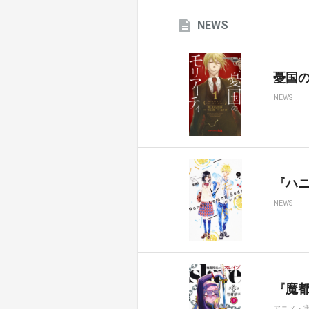
NEWS
憂国のモ
NEWS
『ハ
NEWS
『魔都
アニメ・