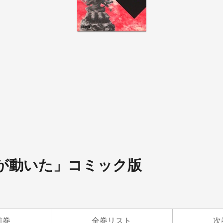
史が動いた」コミック版
前巻
全巻リスト
次