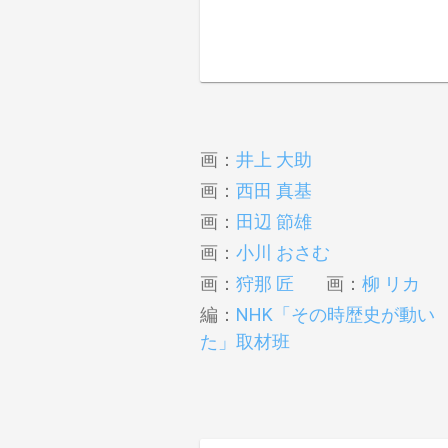
画：
井上 大助
画：
西田 真基
画：
田辺 節雄
画：
小川 おさむ
画：
狩那 匠
画：
柳 リカ
編：
NHK「その時歴史が動い
た」取材班