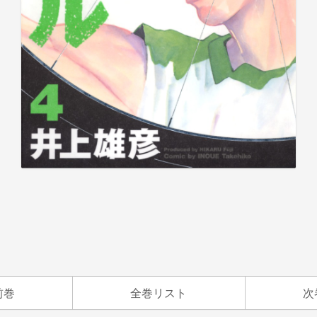
前巻
全巻リスト
次