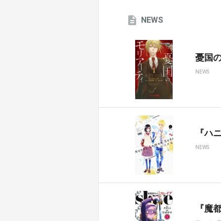
NEWS
憂国のモ
NEWS
『ハ
NEWS
『魔都