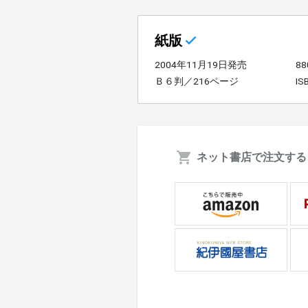
紙版
2004年11月19日発売
8
Ｂ６判／216ページ
IS
ネット書店で注文する