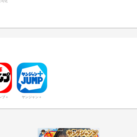
実写化
ンプ＋
ヤンジャン＋