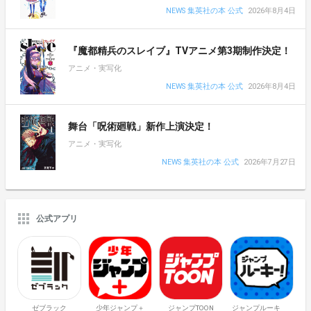
NEWS 集英社の本 公式
2026年8月4日
『魔都精兵のスレイブ』TVアニメ第3期制作決定！
アニメ・実写化
NEWS 集英社の本 公式
2026年8月4日
舞台「呪術廻戦」新作上演決定！
アニメ・実写化
NEWS 集英社の本 公式
2026年7月27日
公式アプリ
ゼブラック
少年ジャンプ＋
ジャンプTOON
ジャンプルーキ