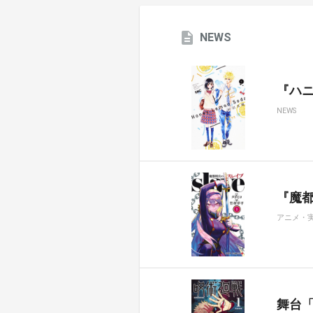
NEWS
『ハ
NEWS
『魔都
アニメ・
舞台